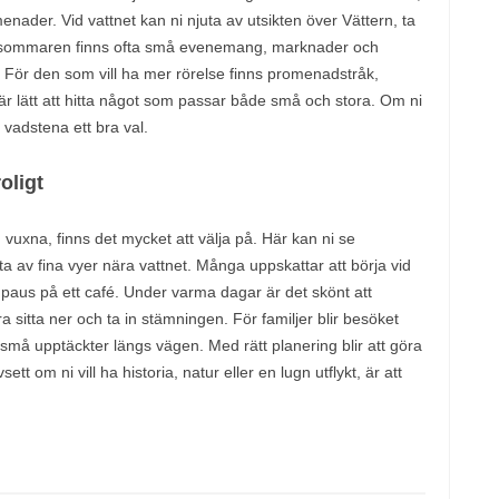
nader. Vid vattnet kan ni njuta av utsikten över Vättern, ta
r sommaren finns ofta små evenemang, marknader och
. För den som vill ha mer rörelse finns promenadstråk,
 är lätt att hitta något som passar både små och stora. Om ni
a vadstena ett bra val.
oligt
vuxna, finns det mycket att välja på. Här kan ni se
uta av fina vyer nära vattnet. Många uppskattar att börja vid
 en paus på ett café. Under varma dagar är det skönt att
 sitta ner och ta in stämningen. För familjer blir besöket
ch små upptäckter längs vägen. Med rätt planering blir att göra
 om ni vill ha historia, natur eller en lugn utflykt, är att