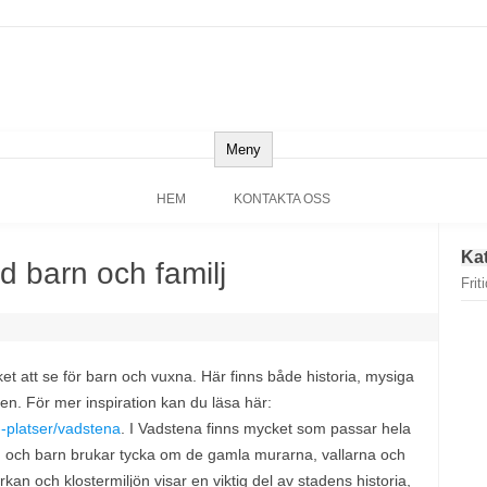
Meny
HEM
KONTAKTA OSS
Ka
 barn och familj
Frit
et att se för barn och vuxna. Här finns både historia, mysiga
jen. För mer inspiration kan du läsa här:
--platser/vadstena
. I Vadstena finns mycket som passar hela
a, och barn brukar tycka om de gamla murarna, vallarna och
an och klostermiljön visar en viktig del av stadens historia,