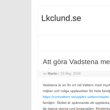
Lkclund.se
Att göra Vadstena med
av
Martin
|
19 Maj, 2026
Vadstena är en fin ort vid Vättern med myck
miljöer och roliga upplevelser för hela famil
https://runtvattern.se/upplev-vattern/stader
familjen. Slottet är spännande att upptäck
de öppna ytorna runt byggnaden. Klosterkyrk