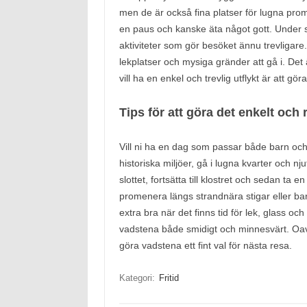
men de är också fina platser för lugna prome
en paus och kanske äta något gott. Unde
aktiviteter som gör besöket ännu trevligare
lekplatser och mysiga gränder att gå i. Det
vill ha en enkel och trevlig utflykt är att gör
Tips för att göra det enkelt och r
Vill ni ha en dag som passar både barn och 
historiska miljöer, gå i lugna kvarter och nj
slottet, fortsätta till klostret och sedan ta
promenera längs strandnära stigar eller bara
extra bra när det finns tid för lek, glass o
vadstena både smidigt och minnesvärt. Oavsett
göra vadstena ett fint val för nästa resa.
Kategori:
Fritid